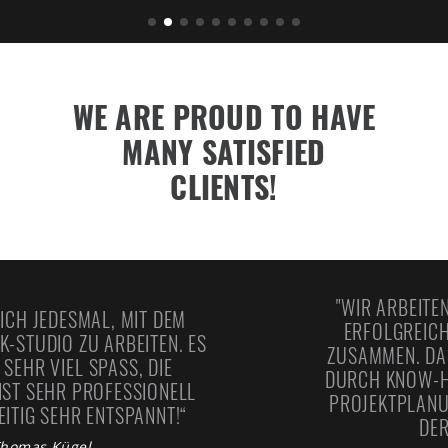
WE ARE PROUD TO HAVE
MANY SATISFIED
CLIENTS!
"WIR ARBEITEN SEIT MEHREREN JAHRE
ERFOLGREICH MIT DEM TONIK STUDIO
ES
ZUSAMMEN. DAS TEAM ÜBERZEUGT DAB
DURCH KNOW-HOW, STETS ZUVERLÄSSI
L
PROJEKTPLANUNG SOWIE FLEXIBILITÄT 
DER UMSETZUNG."